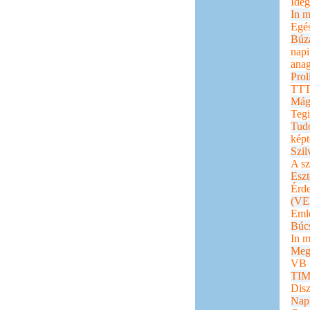
Ideg
In 
Egé
Búza
napi
ana
Prol
TT
Mág
Tegi
Tud
képt
Szil
A sz
Eszt
Érd
(VE
Eml
Búc
In 
Meg
VB
TIM
Disz
Nap