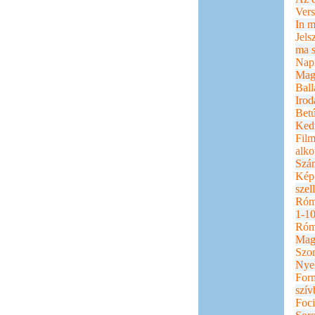
Vers
In 
Jels
ma s
Napi
Mag
Ball
Irod
Betú
Ked
Film
alko
Szám
Kép
szel
Róm
1-10
Róm
Magy
Szo
Nyel
Form
szív
Foci