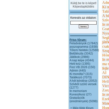
Adm
Küldj be te is képet!
Képeslapküldés
Ki 
Talá
A hé
Keresés az oldalon:
Szív
In 
Grat
Nyo
Segí
Friss fórum:
játé
Feladványok (17842)
csak
asszogramma (1938)
Tőlem Nektek (12588)
Szu
Betűtészta (3342)
Hón
Játékok (2986)
In 
A nap képe (4344)
ma t
Heti kvíz (1395)
Foci VB 2026 (150)
fejl
Admin (440)
AI
Ki mondta? (315)
DI
Találkozó (7073)
A hét kérdése (2052)
Hell
Szívből szóló versek
Vicc
(1277)
Zanz
In memoriam
In 
Kuvaszkusz (27)
Gratulációk
Ezek
(eredmények) (5098)
Mat
Hum
> Még több fórum