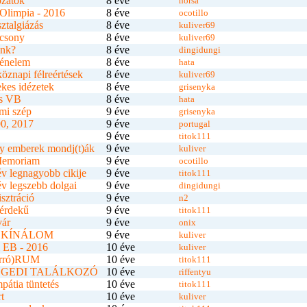
ozatok
8 éve
horsa
Olimpia - 2016
8 éve
ocotillo
ztalgiázás
8 éve
kuliver69
ácsony
8 éve
kuliver69
ünk?
8 éve
dingidungi
ténelem
8 éve
hata
öznapi félreértések
8 éve
kuliver69
kes idézetek
8 éve
grisenyka
es VB
8 éve
hata
mi szép
9 éve
grisenyka
0, 2017
9 éve
portugal
9 éve
titok111
y emberek mondj(t)ák
9 éve
kuliver
Memoriam
9 éve
ocotillo
v legnagyobb cikije
9 éve
titok111
v legszebb dolgai
9 éve
dingidungi
sztráció
9 éve
n2
érdekű
9 éve
titok111
vár
9 éve
onix
LKÍNÁLOM
9 éve
kuliver
 EB - 2016
10 éve
kuliver
rró)RUM
10 éve
titok111
EGEDI TALÁLKOZÓ
10 éve
riffentyu
pátia tüntetés
10 éve
titok111
t
10 éve
kuliver