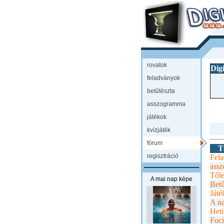
rovatok
Dig
feladványok
betűtészta
asszogramma
játékok
kvízjáték
fórum
T
regisztráció
Fel
ass
Től
A mai nap képe
Betű
Játé
A n
Heti
Foc