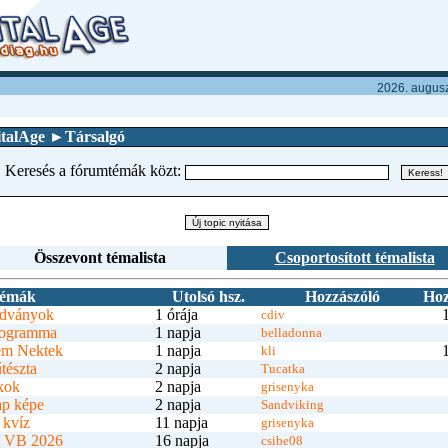
2026. auguszt
italAge
►
Társalgó
Keresés a fórumtémák közt:
Összevont témalista
Csoportosított témalista
émák
Utolsó hsz.
Hozzászóló
Hoz
adványok
1 órája
cdiv
zogramma
1 napja
belladonna
em Nektek
1 napja
kli
tészta
2 napja
Tucatka
kok
2 napja
grisenyka
ap képe
2 napja
Sandviking
 kvíz
11 napja
grisenyka
i VB 2026
16 napja
csibe08