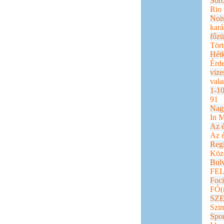
Sor
Rio 
Nois
kar
főz
Tör
Hétk
Érde
viz
vala
1-10
91
Nag
In 
Az é
Az é
Regi
Köz
Bul
FE
Foci
FÓ(
SZ
Szim
Spor