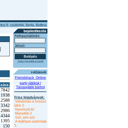
us 6. csütörtök, Berta, Bettina
Felhasználónév:
Jelszó:
Jelszóemlékeztető
Friendshack  Online
party játékok |
zász.
Társasjáték bárhol
17842
1938
Friss feladványok:
12588
Vándorlás a hosszú
3342
úton 2.
Nyomozd ki!
2986
Maradék 3.
4344
Szó, ami szó
1395
A rejtélyes automata
150
5.