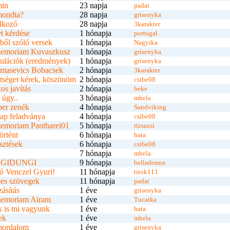
in
23 napja
padat
mondta?
28 napja
grisenyka
lkozó
28 napja
3karakter
t kérdése
1 hónapja
portugal
ből szóló versek
1 hónapja
Nagyika
memoriam Kuvaszkusz
1 hónapja
grisenyka
ulációk (eredmények)
1 hónapja
grisenyka
masevics Bobacsek
2 hónapja
3karakter
tséget kérek, köszönöm
2 hónapja
csibe08
kos javítás
2 hónapja
beke
 úgy..
3 hónapja
mbela
per zenék
4 hónapja
Sandviking
ap feladványa
4 hónapja
csibe08
memoriam Pantharei01
5 hónapja
rizsazsi
örtént
6 hónapja
hata
esztések
6 hónapja
csibe08
7 hónapja
mbela
NGIDUNGI
9 hónapja
belladonna
ó Venczel Gyuri!
11 hónapja
titok111
es szövegek
11 hónapja
padat
ásítás
1 éve
grisenyka
memoriam Airam
1 éve
Tucatka
 is mi vagyunk
1 éve
hata
ek
1 éve
mbela
ordalom
1 éve
grisenyka