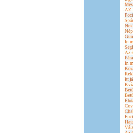
Mest
AZ 
Foc
Spór
Neke
Nép
Gum
In m
Segí
Az é
Fára
In 
Köz
Rek
Itt 
Kvíz
Betű
Betű
Elut
Cov
Chab
Foci
Hat
Vála
Az é