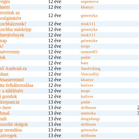
vegés
12 éve
supernova
finem
12 éve
kkanya
teszünk az
12 éve
grisenyka
zségünkért
kochbázzunk!
12 éve
titok111
kochba másképp
12 éve
grisenyka
farejtvények
12 éve
titok111
nap
12 éve
grisenyka
k!
12 éve
kropi
patverseny
12 éve
szmoni65
lok
12 éve
padat
12 éve
hata
örő Android-ra
12 éve
Sandviking
sban
12 éve
VenczelGy
mastermind
12 éve
kkanya
tta felháborodása
12 éve
kuliver
 a túlélésért
12 éve
kropi
i gondok
12 éve
kuliver
krepancia
13 éve
padat
e-bere
13 éve
delfinem
fonal
13 éve
mutterka
buli
13 éve
dingidungi
szorító dolgok
13 éve
delfinem
ap mondása
13 éve
grisenyka
szövegek
13 éve
delfinem