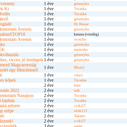
zverseny
1 éve
grisenyka
ek Ki
1 éve
Tucatka
velés
1 éve
Tucatka
jtező
1 éve
grisenyka
oglaló
1 éve
Dr. House
Memoriam Avensis
1 éve
grisenyka
nalmaSTOP10
1 éve
katana (vendég)
Memoriam Avensis
1 éve
ocotillo
ika
1 éve
grisenyka
ÉK
1 éve
mutterka
kválasztás
1 éve
grisenyka
kes, vicces, jó honlapok
1 éve
grisenyka
lemezd Magyarország
1 éve
Mesti1
zetét egy filmcímmel!
i
1 éve
cslaci
es képek
1 éve
Tucatka
2 éve
hata
sztás 2022
2 éve
tark
memoriam Nanajozs
2 éve
Tucatka
 toplista
2 éve
Tucatka
tási reform
2 éve
cviki57
p szépe
2 éve
titok111
nló
2 éve
Takano
ázzunk!
2 éve
cviki57
számjáték
3 éve
padat