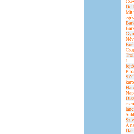
Cse
Del
Mit 
egés
Bar
Bar
Gyu
Név
Bué
Csa
Trol
1
fejt
Piro
SZÓ
karo
Harc
Nap
Disz
cser
lánc
Suli
Szív
A n
Dal