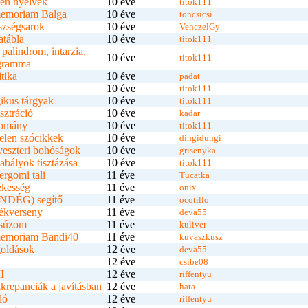
en nyelvek
10 éve
titok111
memoriam Balga
10 éve
toncsicsi
szségsarok
10 éve
VenczelGy
tábla
10 éve
titok111
 palindrom, intarzia,
10 éve
titok111
gramma
itika
10 éve
padat
T
10 éve
titok111
ikus tárgyak
10 éve
titok111
sztráció
10 éve
kadar
omány
10 éve
titok111
elen szócikkek
10 éve
dingidungi
veszteri bohóságok
10 éve
grisenyka
abályok tisztázása
10 éve
titok111
ergomi tali
11 éve
Tucatka
ekesség
11 éve
onix
NDÉG) segítő
11 éve
ocotillo
ékverseny
11 éve
deva55
súzom
11 éve
kuliver
memoriam Bandi40
11 éve
kuvaszkusz
oldások
12 éve
deva55
12 éve
csibe08
I
12 éve
riffentyu
krepanciák a javításban
12 éve
hata
ló
12 éve
riffentyu