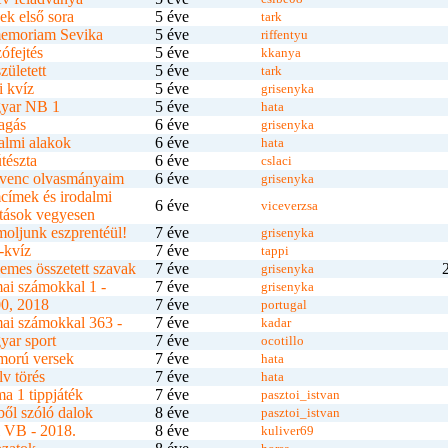
ek első sora
5 éve
tark
memoriam Sevika
5 éve
riffentyu
zófejtés
5 éve
kkanya
zületett
5 éve
tark
 kvíz
5 éve
grisenyka
yar NB 1
5 éve
hata
agás
6 éve
grisenyka
almi alakok
6 éve
hata
tészta
6 éve
cslaci
venc olvasmányaim
6 éve
grisenyka
címek és irodalmi
6 éve
viceverzsa
tások vegyesen
oljunk eszprentéül!
7 éve
grisenyka
-kvíz
7 éve
tappi
lemes összetett szavak
7 éve
grisenyka
ai számokkal 1 -
7 éve
grisenyka
0, 2018
7 éve
portugal
ai számokkal 363 -
7 éve
kadar
ar sport
7 éve
ocotillo
morú versek
7 éve
hata
v törés
7 éve
hata
a 1 tippjáték
7 éve
pasztoi_istvan
ből szóló dalok
8 éve
pasztoi_istvan
 VB - 2018.
8 éve
kuliver69