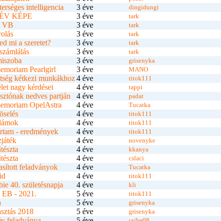
erséges intelligencia
3 éve
dingidungi
ÉV KÉPE
3 éve
tark
i VB
3 éve
tark
olás
3 éve
tark
d mi a szeretet?
3 éve
tark
számlálás
3 éve
tark
iszoba
3 éve
grisenyka
emoriam Pearlgirl
3 éve
MANO
tség kétkezi munkákhoz
4 éve
titok111
let nagy kérdései
4 éve
tappi
sztónak nedves partján
4 éve
padat
memoriam OpelAstra
4 éve
Tucatka
öselés
4 éve
titok111
lámok
4 éve
titok111
jártam - eredmények
4 éve
titok111
játék
4 éve
novenyke
tészta
4 éve
kkanya
tészta
4 éve
cslaci
asított feladványok
4 éve
Tucatka
id
4 éve
titok111
ie 40. születésnapja
4 éve
kli
 EB - 2021.
5 éve
titok111
a
5 éve
grisenyka
sztás 2018
5 éve
grisenyka
v feladványa
5 éve
csibe08