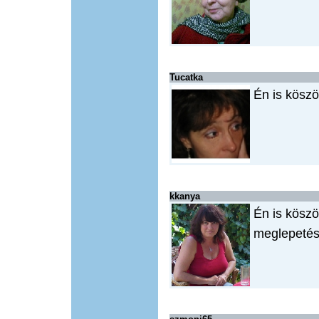
Tucatka
Én is kösz
kkanya
Én is köszö
meglepetés