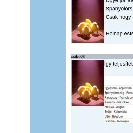
Ugye jól lá
Spanyolorsz
Csak hogy 
Holnap este
csibe08
Így teljesít