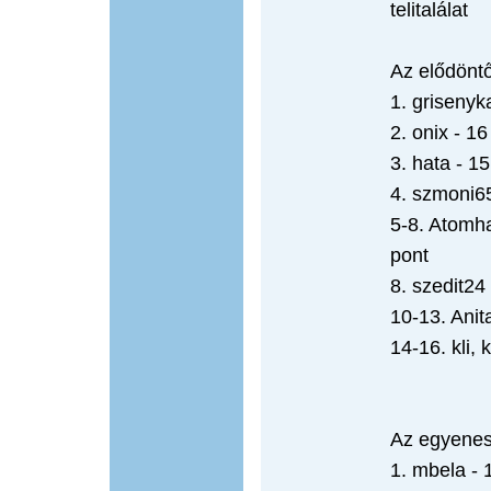
telitalálat
Az elődöntő
1. grisenyk
2. onix - 16
3. hata - 1
4. szmoni65
5-8. Atomha
pont
8. szedit24 
10-13. Anita
14-16. kli,
Az egyenes
1. mbela - 