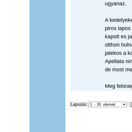
ugyanaz.
A kedelyeke
piros lapos
kapott es j
otthon holna
jatekos a 
Apellata ni
de most meg
Meg felorai
Lapozás: