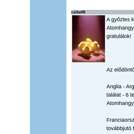
csibe08
A győztes k
Atomhangya
gratulálok!
Az elődönt
Anglia - Ar
találat - 6 t
Atomhangya
Franciaorsz
továbbjutó t