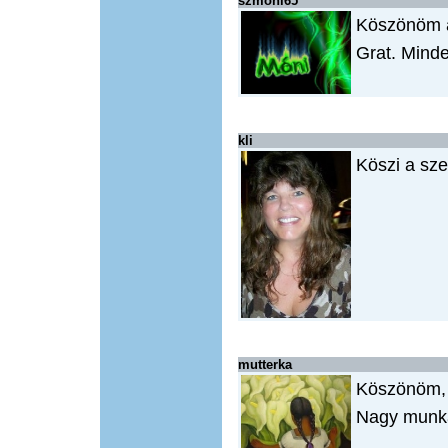
szmoni65
Köszönöm a
Grat. Mind
kli
Köszi a sz
mutterka
Köszönöm, 
Nagy munkád