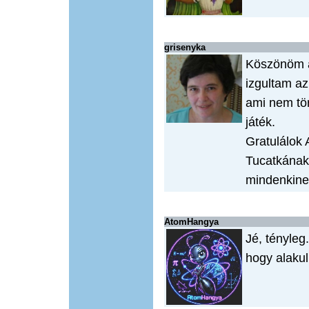
grisenyka
Köszönöm a 
izgultam az
ami nem tör
játék.
Gratulálok
Tucatkának 
mindenkinek,
AtomHangya
Jé, tényleg
hogy alakul