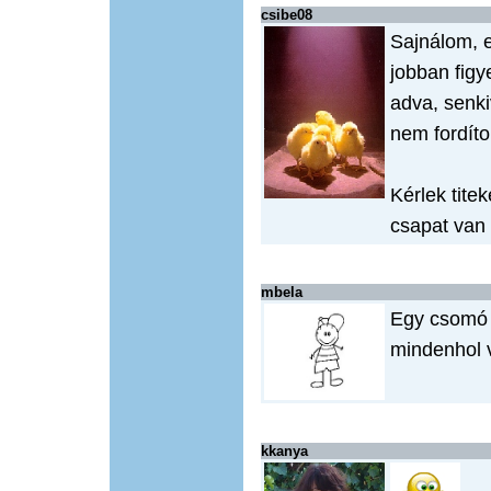
csibe08
Sajnálom, 
jobban figye
adva, senki
nem fordít
Kérlek titek
csapat van 
mbela
Egy csomó 
mindenhol 
kkanya