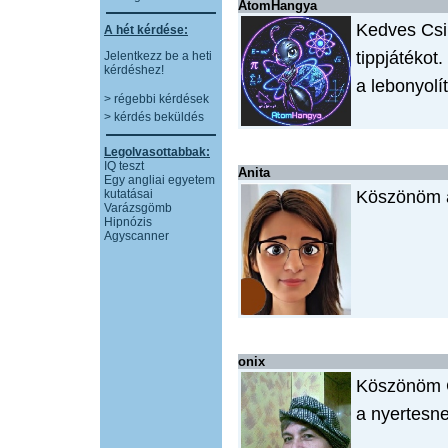
AtomHangya
Kedves Csi
A hét kérdése:
tippjátékot
Jelentkezz be a heti
kérdéshez!
a lebonyolí
> régebbi kérdések
> kérdés beküldés
Legolvasottabbak:
IQ teszt
Anita
Egy angliai egyetem
kutatásai
Köszönöm a
Varázsgömb
Hipnózis
Agyscanner
onix
Köszönöm C
a nyertesn