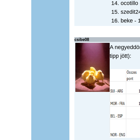
14. ocotillo
15. szedit2
16. beke - 
csibe08
A negyeddön
tipp jött):