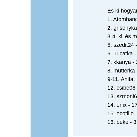
És ki hogya
1. Atomhang
2. grisenyka
3-4. kli és 
5. szedit24 
6. Tucatka -
7. kkanya - 
8. mutterka 
9-11. Anita,
12. csibe08 
13. szmoni6
14. onix - 1
15. ocotillo 
16. beke - 3