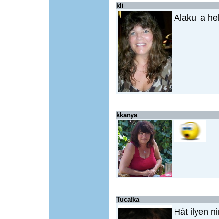
kli
Alakul a he
kkanya
Tucatka
Hát ilyen n