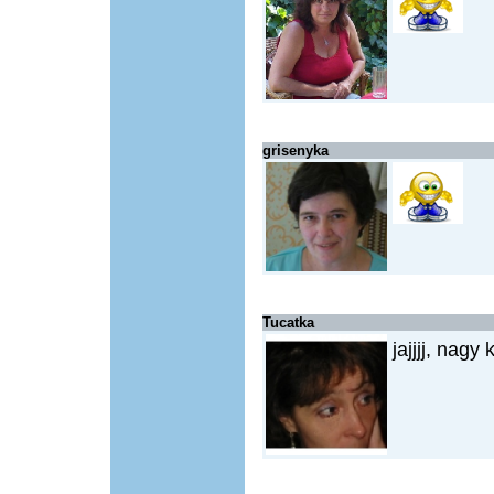
grisenyka
Tucatka
jajjjj, nagy k