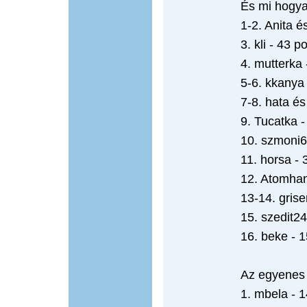
És mi hogya
1-2. Anita és
3. kli - 43 p
4. mutterka 
5-6. kkanya
7-8. hata és
9. Tucatka -
10. szmoni6
11. horsa - 
12. Atomhan
13-14. grise
15. szedit24
16. beke - 1
Az egyenes 
1. mbela - 