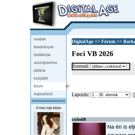
rovatok
DigitalAge
>>
Fórum
>>
Bark
feladványok
Foci VB 2026
betűtészta
asszogramma
Sorrend:
játékok
kvízjáték
fórum
regisztráció
Lapozás:
A mai nap képe
csibe08
Na én is e