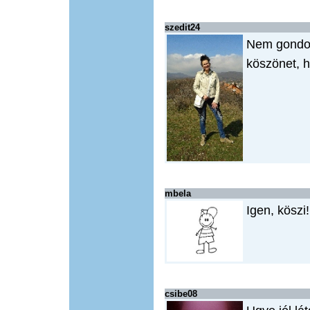
szedit24
Nem gondo
köszönet, h
mbela
Igen, köszi!
csibe08