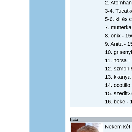
2. Atomhan
3-4. Tucatk
5-6. kli és 
7. mutterka
8. onix - 15
9. Anita - 1
10. griseny
11. horsa -
12. szmoni
13. kkanya 
14. ocotillo
15. szedit2
16. beke - 
hata
Nekem két 