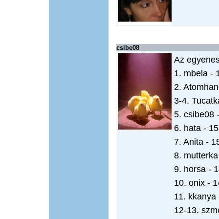
csibe08
Az egyenes
1. mbela - 
2. Atomhan
3-4. Tucatka
5. csibe08 
6. hata - 1
7. Anita - 1
8. mutterka
9. horsa - 
10. onix - 
11. kkanya 
12-13. szm