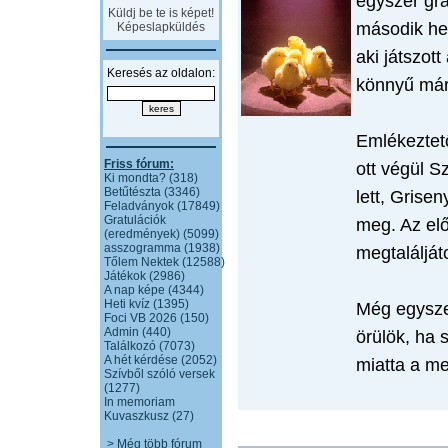
egyszer gra
Küldj be te is képet!
második he
Képeslapküldés
aki játszot
Keresés az oldalon:
könnyű már 
Emlékeztető
Friss fórum:
ott végül S
Ki mondta? (318)
Betűtészta (3346)
lett, Grise
Feladványok (17849)
Gratulációk
meg. Az el
(eredmények) (5099)
asszogramma (1938)
megtaláljá
Tőlem Nektek (12588)
Játékok (2986)
A nap képe (4344)
Heti kvíz (1395)
Még egyszer
Foci VB 2026 (150)
Admin (440)
örülök, ha 
Találkozó (7073)
A hét kérdése (2052)
miatta a m
Szívből szóló versek
(1277)
In memoriam
Kuvaszkusz (27)
> Még több fórum