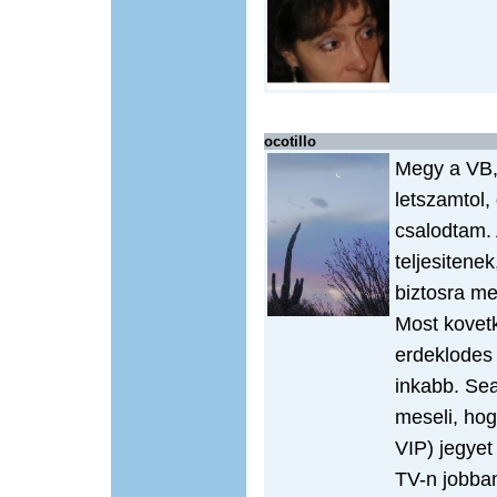
ocotillo
Megy a VB,
letszamtol
csalodtam. 
teljesitenek
biztosra men
Most kovet
erdeklodes
inkabb. Sea
meseli, ho
VIP) jegyet
TV-n jobban