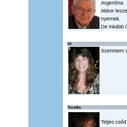
Argentína.
Akkor lesz
nyernek.
De inkább ő
kli
Szerintem 
Tucatka
Teljes cső