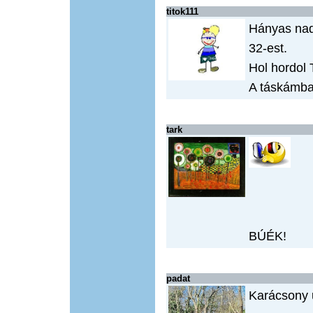
titok111
Hányas nad
32-est.
Hol hordol 
A táskámban
tark
BÚÉK!
padat
Karácsony u