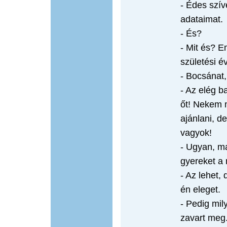
- Édes szív
adataimat.
- És?
- Mit és? E
születési é
- Bocsánat, 
- Az elég b
őt! Nekem 
ajánlani, d
vagyok!
- Ugyan, m
gyereket a 
- Az lehet,
én eleget.
- Pedig mil
zavart meg.