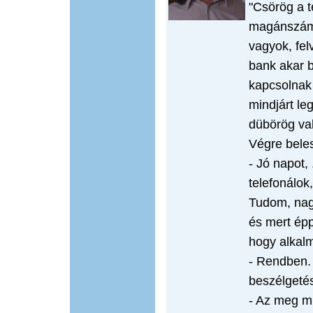
"Csörög a 
magánszámo
vagyok, fe
bank akar b
kapcsolnak
mindjárt le
dübörög val
Végre bele
- Jó napot,
telefonálok
Tudom, nagy
és mert épp
hogy alkal
- Rendben.
beszélgetés
- Az meg mi