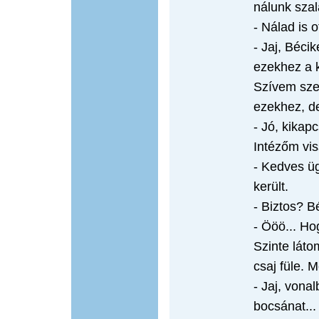
nálunk szal
- Nálad is o
- Jaj, Béci
ezekhez a k
Szívem sze
ezekhez, d
- Jó, kikap
Intézőm vis
- Kedves üg
került.
- Biztos? B
- Ööö... Ho
Szinte láto
csaj füle. 
- Jaj, vona
bocsánat...