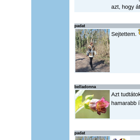
azt, hogy á
padat
Sejtettem.
belladonna
Azt tudtáto
hamarabb ír
padat