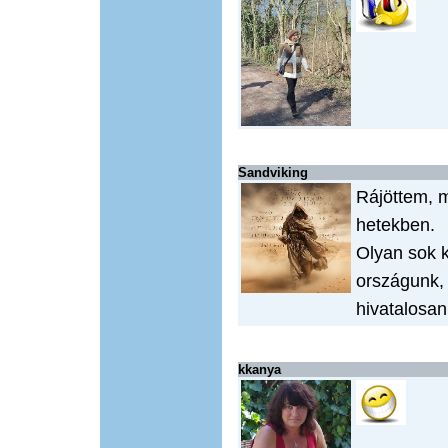
Sandviking
Rájöttem, m
hetekben.
Olyan sok k
országunk,
hivatalosan
kkanya