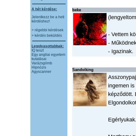
A hét kérdése:
beke
(lengyeltom
Jelentkezz be a heti
kérdéshez!
> régebbi kérdések
- Vettem k
> kérdés beküldés
- Működne
Legolvasottabbak:
IQ teszt
- Igazinak.
Egy angliai egyetem
kutatásai
Varázsgömb
Hipnózis
Sandviking
Agyscanner
Asszonypaj
ingemen is 
képződött. 
Elgondolkot
Egérlyukak