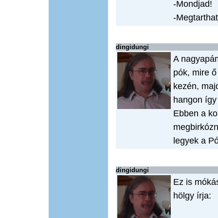
-Mondjad!
-Megtartha
dingidungi
A nagyapám
pók, mire ő
kezén, majd
hangon így 
Ebben a ko
megbirkózni
legyek a P
dingidungi
Ez is móká
hölgy írja: