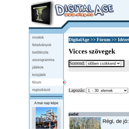
rovatok
DigitalAge
>>
Fórum
>>
Idéze
feladványok
Vicces szövegek
betűtészta
asszogramma
Sorrend:
játékok
kvízjáték
fórum
regisztráció
Lapozás:
A mai nap képe
padat
Régi, de jó: