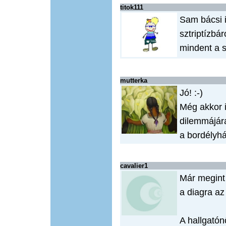
titok111
Sam bácsi i
sztriptízbá
mindent a 
mutterka
Jó! :-)
Még akkor 
dilemmájár
a bordélyhá
cavalier1
Már megint 
a diagra az 
A hallgatón