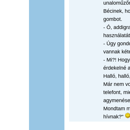
unaloműzőne
Bécinek, ho
gombot.
- Ó, addig
használatát
- Úgy gondo
vannak kéte
- Mi?! Hogy
érdekelné 
Halló, halló
Már nem vo
telefont, mi
agymenései
Mondtam má
hívnak?"