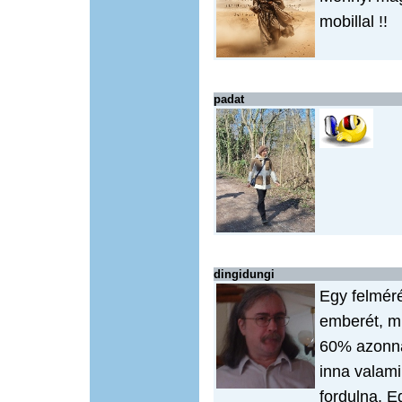
mobillal !!
padat
dingidungi
Egy felmér
emberét, mi
60% azonna
inna valam
fordulna. E