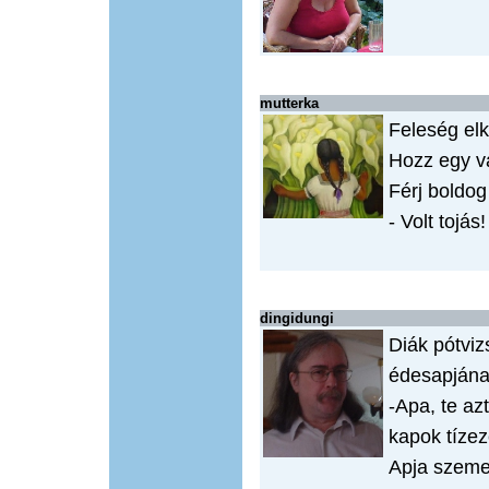
mutterka
Feleség elkü
Hozz egy va
Férj boldog 
- Volt tojás!
dingidungi
Diák pótviz
édesapjána
-Apa, te az
kapok tízez
Apja szeme 