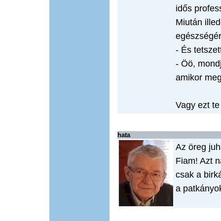
idős profes
Miután ille
egészségér
- És tetsze
- Öö, mondj
amikor megs
Vagy ezt te
hata
Az öreg juhá
Fiam! Azt n
csak a birk
a patkányok