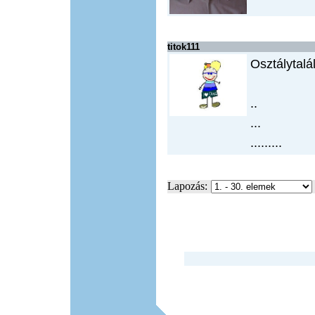
titok111
Osztálytalá
..
...
.........
Lapozás: