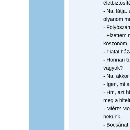
életbiztosít
- Na, látja
olyanom má
- Folyószám
- Fizettem 
köszönöm, 
- Fiatal há
- Honnan tu
vagyok?
- Na, akkor
- Igen, mi a
- Hm, azt h
meg a hitelt
- Miért? Mo
nekünk.
- Bocsánat,