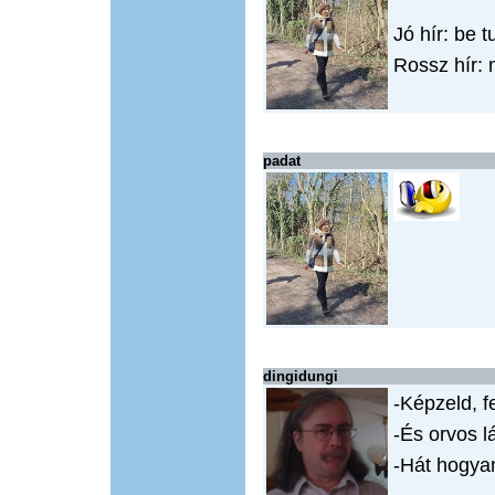
Jó hír: be
Rossz hír: 
padat
dingidungi
-Képzeld, fe
-És orvos l
-Hát hogyan