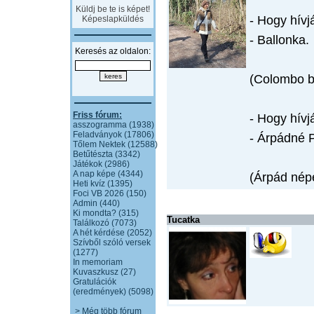
Küldj be te is képet!
- Hogy hív
Képeslapküldés
- Ballonka.
Keresés az oldalon:
(Colombo b
Friss fórum:
- Hogy hívj
asszogramma (1938)
Feladványok (17806)
- Árpádné 
Tőlem Nektek (12588)
Betűtészta (3342)
Játékok (2986)
A nap képe (4344)
(Árpád népe
Heti kvíz (1395)
Foci VB 2026 (150)
Admin (440)
Ki mondta? (315)
Tucatka
Találkozó (7073)
A hét kérdése (2052)
Szívből szóló versek
(1277)
In memoriam
Kuvaszkusz (27)
Gratulációk
(eredmények) (5098)
> Még több fórum