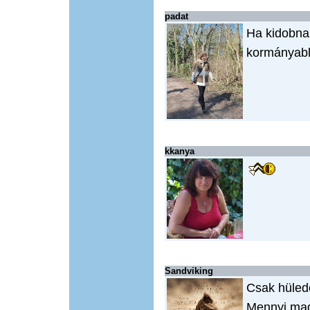
padat
Ha kidobna
kormányabl
kkanya
Sandviking
Csak hüled
Mennyi mag