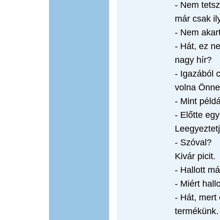
- Nem tetsz
már csak i
- Nem akar
- Hát, ez n
nagy hír?
- Igazából 
volna Önnek
- Mint péld
- Előtte eg
Leegyeztetj
- Szóval?
Kivár picit.
- Hallott m
- Miért hal
- Hát, mert
termékünk.