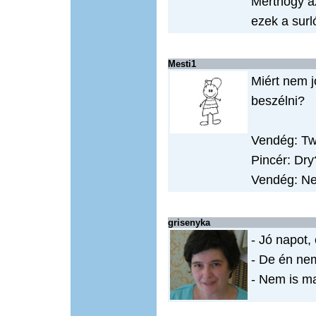
Merthogy a
ezek a surl
Mesti1
Miért nem j
beszélni?
Vendég: Two
Pincér: Dry
Vendég: Ne
grisenyka
- Jó napot,
- De én ne
- Nem is m