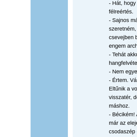
- Hát, hogy
félreértés.
- Sajnos m
szeretném, 
csevejben 
engem archi
- Tehát akk
hangfelvét
- Nem egye
- Értem. Vá
Eltűnik a v
visszatér,
máshoz.
- Bécikém! 
már az elej
csodaszép 