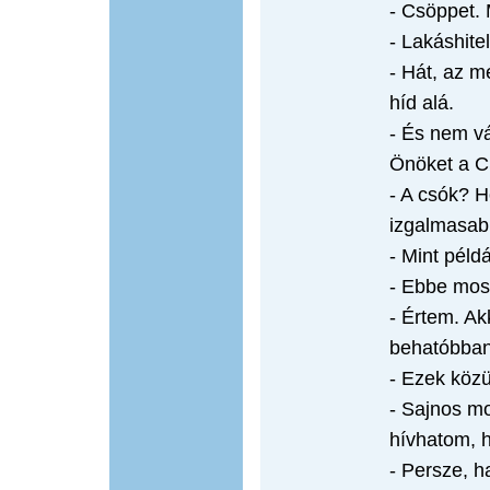
- Csöppet.
- Lakáshite
- Hát, az 
híd alá.
- És nem v
Önöket a 
- A csók? 
izgalmasabb
- Mint péld
- Ebbe mos
- Értem. Ak
behatóbba
- Ezek közü
- Sajnos mo
hívhatom, h
- Persze, ha