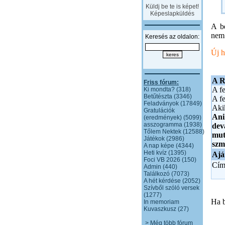
Küldj be te is képet!
Képeslapküldés
A be
nem 
Keresés az oldalon:
Új h
A R
Friss fórum:
A fe
Ki mondta? (318)
Betűtészta (3346)
A fe
Feladványok (17849)
Aki
Gratulációk
Ani
(eredmények) (5099)
asszogramma (1938)
de
Tőlem Nektek (12588)
mu
Játékok (2986)
szm
A nap képe (4344)
Heti kvíz (1395)
Ajá
Foci VB 2026 (150)
Cím
Admin (440)
Találkozó (7073)
A hét kérdése (2052)
Szívből szóló versek
(1277)
Ha b
In memoriam
Kuvaszkusz (27)
> Még több fórum