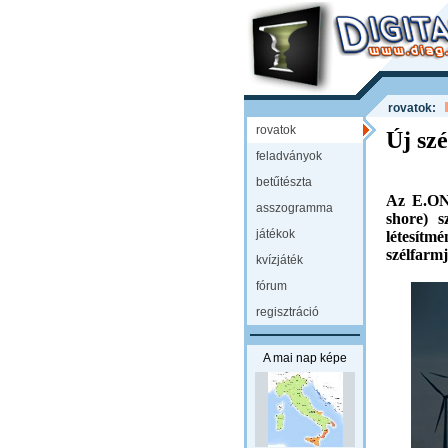
rovatok:
rovatok
Új sz
feladványok
betűtészta
Az E.ON 
asszogramma
shore) s
játékok
létesítmé
szélfarm
kvízjáték
fórum
regisztráció
A mai nap képe