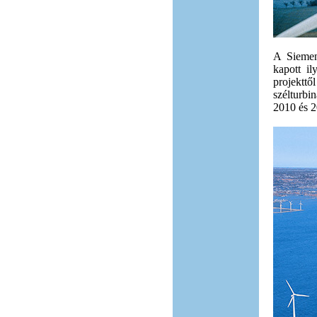
A Siemens
kapott il
projektt
szélturbi
2010 és 2