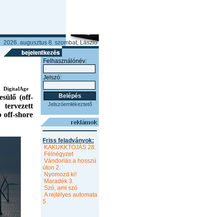
2026. augusztus 8. szombat, László
Felhasználónév:
Jelszó:
2.
DigitalAge
sülő (off-
Jelszóemlékeztető
 tervezett
 off-shore
Friss feladványok:
KAKUKKTOJÁS 28.
Félnégyzet
Vándorlás a hosszú
úton 2.
Nyomozd ki!
Maradék 3.
Szó, ami szó
A rejtélyes automata
5.