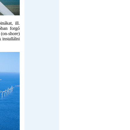
ákat, ill.
óban forgó
(on-shore)
installálni