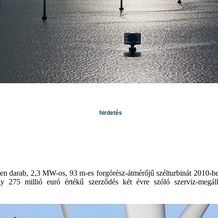
hirdetés
en darab, 2,3 MW-os, 93 m-es forgórész-átmérőjű szélturbinát 2010-ben
y 275 millió euró értékű szerződés két évre szóló szerviz-megáll