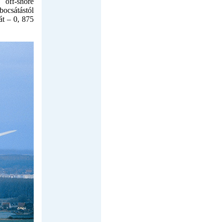
 off-shore
ocsátástól
át – 0, 875