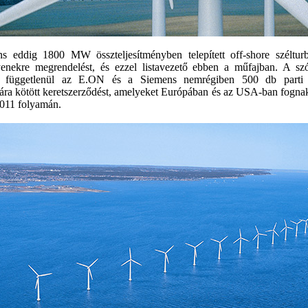
 eddig 1800 MW összteljesítményben telepített off-shore szélturbin
yenekre megrendelést, és ezzel listavezető ebben a műfajban. A sz
ől függetlenül az E.ON és a Siemens nemrégiben 500 db parti 
nára kötött keretszerződést, amelyeket Európában és az USA-ban fognak 
011 folyamán.