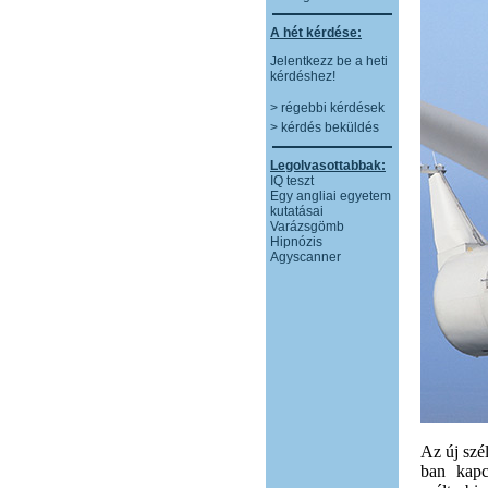
A hét kérdése:
Jelentkezz be a heti
kérdéshez!
> régebbi kérdések
> kérdés beküldés
Legolvasottabbak:
IQ teszt
Egy angliai egyetem
kutatásai
Varázsgömb
Hipnózis
Agyscanner
Az új szé
ban kap