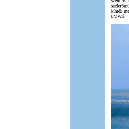
szélturb
szélerőmű
kíméli me
t/MWó – a