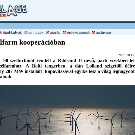
digit-kütyük
járművek
ajánló
érdekességek
archívum
élfarm kooperációban
2008.10.1
90 szélturbinát rendelt a Rødsand II nevű, parti vizekben léte
zélfarmhoz. A Balti tengerben, a dán Lolland szigettől délre
ny 207 MW installált kapavitásával egyike lesz a világ legnagyobb
jainak.