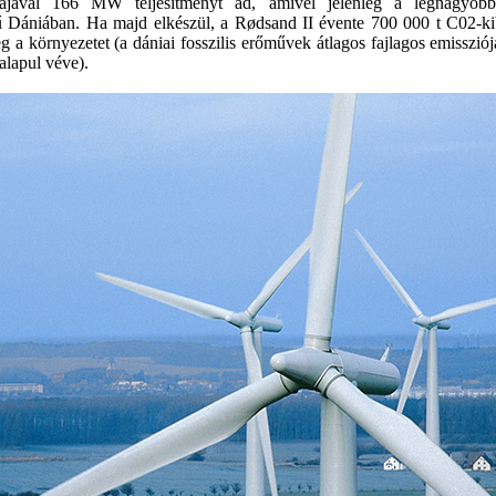
inájával 166 MW teljesítményt ad, amivel jelenleg a legnagyobb
 Dániában. Ha majd elkészül, a Rødsand II évente 700 000 t C02-kib
g a környezetet (a dániai fosszilis erőművek átlagos fajlagos emissziój
lapul véve).