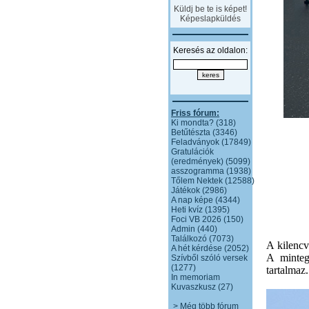
Küldj be te is képet!
Képeslapküldés
Keresés az oldalon:
Friss fórum:
Ki mondta? (318)
Betűtészta (3346)
Feladványok (17849)
Gratulációk
(eredmények) (5099)
asszogramma (1938)
Tőlem Nektek (12588)
Játékok (2986)
A nap képe (4344)
Heti kvíz (1395)
Foci VB 2026 (150)
Admin (440)
Találkozó (7073)
A kilencv
A hét kérdése (2052)
A minteg
Szívből szóló versek
(1277)
tartalmaz.
In memoriam
Kuvaszkusz (27)
> Még több fórum