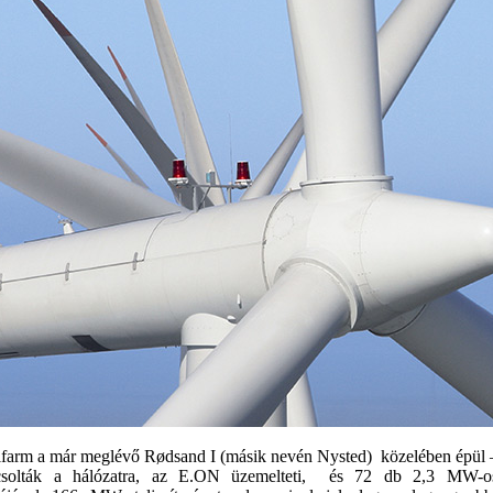
lfarm a már meglévő Rødsand I (másik nevén Nysted) közelében épül 
csolták a hálózatra, az E.ON üzemelteti, és 72 db 2,3 MW-o