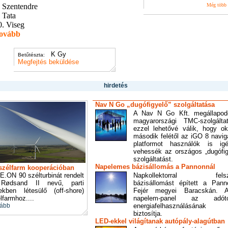
. Szentendre
Még több
 Tata
0. Viseg
ovább
K Gy
Betűtészta:
Megfejtés beküldése
hirdetés
Nav N Go „dugófigyelő” szolgáltatása
A Nav N Go Kft. megállapod
magyarországi TMC-szolgáltat
ezzel lehetővé válik, hogy ok
második felétől az iGO 8 navig
platformot használók is ig
vehessék az országos „dugófig
szolgáltatást.
Napelemes bázisállomás a Pannonnál
szélfarm kooperációban
E.ON 90 szélturbinát rendelt
Napkollektorral felsze
Rødsand II nevű, parti
bázisállomást épített a Pan
ekben létesülő (off-shore)
Fejér megyei Baracskán. 
lfarmhoz....
napelem-panel az adóto
ább
energiafelhasználásának f
biztosítja.
LED-ekkel világítanak autópály-alagútban