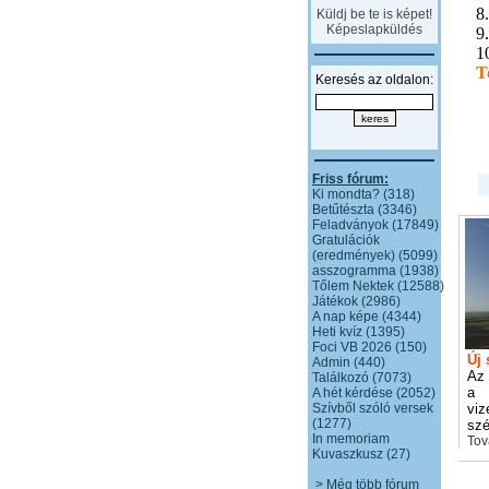
8
Küldj be te is képet!
Képeslapküldés
9.
1
T
Keresés az oldalon:
Friss fórum:
Ki mondta? (318)
Betűtészta (3346)
Feladványok (17849)
Gratulációk
(eredmények) (5099)
asszogramma (1938)
Tőlem Nektek (12588)
Játékok (2986)
A nap képe (4344)
Heti kvíz (1395)
Foci VB 2026 (150)
Új 
Admin (440)
Az 
Találkozó (7073)
a 
A hét kérdése (2052)
Szívből szóló versek
viz
(1277)
szé
In memoriam
Tov
Kuvaszkusz (27)
> Még több fórum