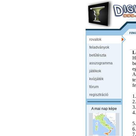
rov
rovatok
feladványok
L
betűtészta
H
b
asszogramma
e
játékok
A
kvízjáték
t
fe
fórum
regisztráció
1
2
3
A mai nap képe
4
_
5
6
7