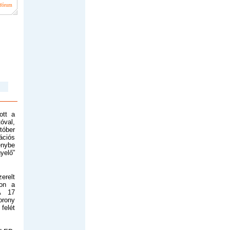
 fórum
ott a
óval,
tóber
ációs
énybe
yelő”
relt
non a
A 17
rony
elét