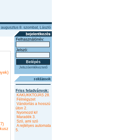
 augusztus 8. szombat, László
Felhasználónév:
Jelszó:
Jelszóemlékeztető
nyek)
Friss feladványok:
KAKUKKTOJÁS 28.
Félnégyzet
Vándorlás a hosszú
úton 2.
Nyomozd ki!
Maradék 3.
Szó, ami szó
7)
A rejtélyes automata
kusz
5.