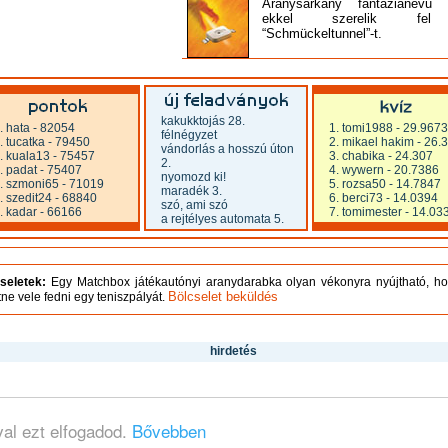
Aranysárkány fantázianevű
ekkel szerelik fe
“Schmückeltunnel”-t.
kakukktojás 28.
. hata
- 82054
1. tomi1988
- 29.9673
félnégyzet
. tucatka
- 79450
2. mikael hakim
- 26.
vándorlás a hosszú úton
. kuala13
- 75457
3. chabika
- 24.307
2.
. padat
- 75407
4. wywern
- 20.7386
nyomozd ki!
. szmoni65
- 71019
5. rozsa50
- 14.7847
maradék 3.
. szedit24
- 68840
6. berci73
- 14.0394
szó, ami szó
. kadar
- 66166
7. tomimester
- 14.03
a rejtélyes automata 5.
seletek:
Egy Matchbox játékautónyi aranydarabka olyan vékonyra nyújtható, h
Bölcselet beküldés
tne vele fedni egy teniszpályát.
hirdetés
val ezt elfogadod.
Bővebben