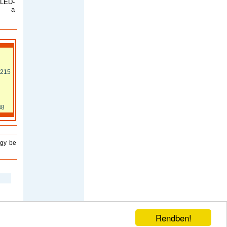
 LED-
l a
3215
38
ogy be
Rendben!