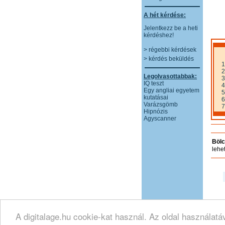
A hét kérdése:
Jelentkezz be a heti
kérdéshez!
> régebbi kérdések
> kérdés beküldés
1
2
Legolvasottabbak:
3
IQ teszt
4
Egy angliai egyetem
5
kutatásai
6
Varázsgömb
7
Hipnózis
Agyscanner
Bölc
lehe
A digitalage.hu cookie-kat használ. Az oldal használatá