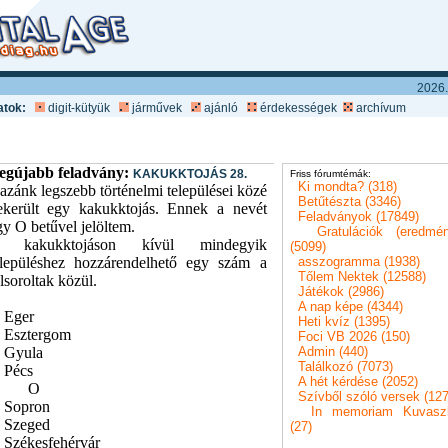
2026.
atok:
digit-kütyük
járművek
ajánló
érdekességek
archívum
egújabb feladvány:
KAKUKKTOJÁS 28.
Friss fórumtémák:
Ki mondta? (318)
azánk legszebb történelmi települései közé
Betűtészta (3346)
ekerült egy kakukktojás. Ennek a nevét
Feladványok (17849)
gy O betűvel jelöltem.
Gratulációk (eredmé
 kakukktojáson kívül mindegyik
(5099)
elepüléshez hozzárendelhető egy szám a
asszogramma (1938)
Tőlem Nektek (12588)
lsoroltak közül.
Játékok (2986)
A nap képe (4344)
. Eger
Heti kvíz (1395)
. Esztergom
Foci VB 2026 (150)
. Gyula
Admin (440)
Találkozó (7073)
. Pécs
A hét kérdése (2052)
____
O
Szívből szóló versek (127
. Sopron
In memoriam Kuvasz
. Szeged
(27)
. Székesfehérvár